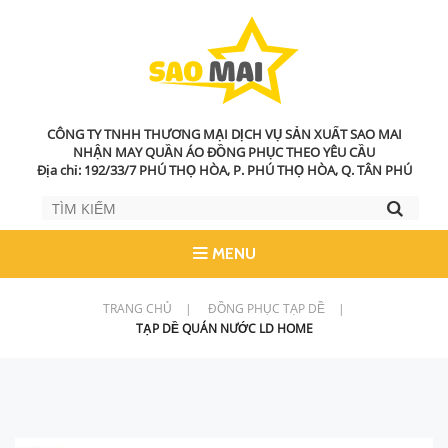
CÔNG TY TNHH THƯƠNG MẠI DỊCH VỤ SẢN XUẤT SAO MAI
NHẬN MAY QUẦN ÁO ĐỒNG PHỤC THEO YÊU CẦU
Địa chỉ: 192/33/7 PHÚ THỌ HÒA, P. PHÚ THỌ HÒA, Q. TÂN PHÚ
MENU
TRANG CHỦ
|
ĐỒNG PHỤC TẠP DỀ
|
TẠP DỀ QUÁN NƯỚC LD HOME