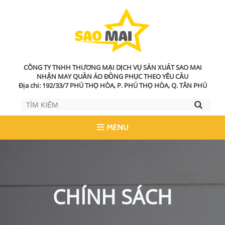
CÔNG TY TNHH THƯƠNG MẠI DỊCH VỤ SẢN XUẤT SAO MAI
NHẬN MAY QUẦN ÁO ĐỒNG PHỤC THEO YÊU CẦU
Địa chỉ: 192/33/7 PHÚ THỌ HÒA, P. PHÚ THỌ HÒA, Q. TÂN PHÚ
MENU
CHÍNH SÁCH