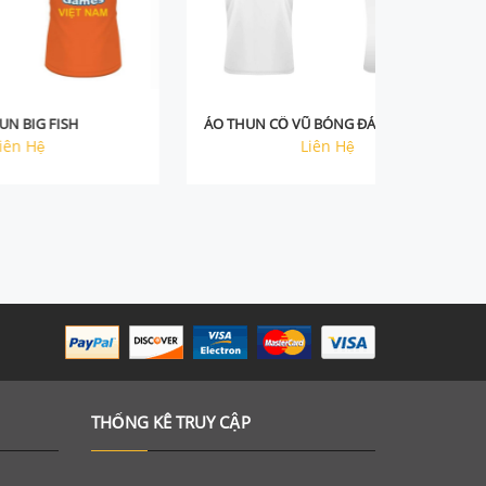
Chi tiết
ÁO THUN CỔ VŨ BÓNG ĐÁ (RỒNG ĐỎ)
ÁO THUN
Liên Hệ
THỐNG KÊ TRUY CẬP