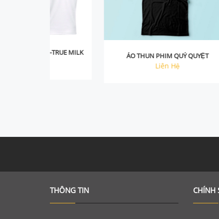
Chi tiết
RUE MILK
ÁO THUN PHIM QUỶ QUYỆT
Liên Hệ
THÔNG TIN
CHÍNH 