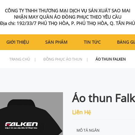
CÔNG TY TNHH THƯƠNG MẠI DỊCH VỤ SẢN XUẤT SAO MAI
NHẬN MAY QUẦN ÁO ĐỒNG PHỤC THEO YÊU CẦU
Địa chỉ: 192/33/7 PHÚ THỌ HÒA, P. PHÚ THỌ HÒA, Q. TÂN PHÚ
GIỚI THIỆU
SẢN PHẨM
TIN TỨC
BẢNG GI
TRANG CHỦ
|
ĐỒNG PHỤC ÁO THUN
|
ÁO THUN FALKEN
Áo thun Fal
Liên Hệ
MỔ TẢ NGẮN