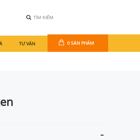
0 SẢN PHẨM
Á
TƯ VẤN
ken