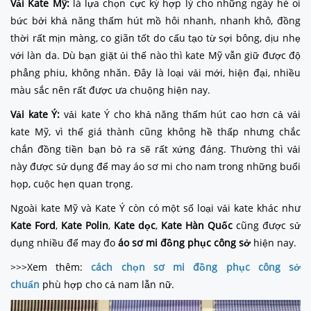
Vải Kate Mỹ:
là lựa chọn cực kỳ hợp lý cho những ngày hè oi
bức bởi khả năng thấm hút mồ hôi nhanh, nhanh khô, đồng
thời rất mịn màng, co giãn tốt do cấu tạo từ sợi bông, dịu nhẹ
với làn da. Dù bạn giặt ủi thế nào thì kate Mỹ vẫn giữ được độ
phẳng phiu, không nhăn. Đây là loại vải mới, hiện đại, nhiều
màu sắc nên rất được ưa chuộng hiện nay.
Vải kate Ý:
vải kate Ý cho khả năng thấm hút cao hơn cả vải
kate Mỹ, vì thế giá thành cũng không hề thấp nhưng chắc
chắn đồng tiền bạn bỏ ra sẽ rất xứng đáng. Thường thì vải
này được sử dụng để may áo sơ mi cho nam trong những buổi
họp, cuộc hẹn quan trọng.
Ngoài kate Mỹ và Kate Ý còn có một số loại vải kate khác như
Kate Ford
,
Kate Polin
,
Kate dọc
,
Kate Hàn Quốc
cũng được sử
dụng nhiều để may đo
áo sơ mi đồng phục công sở
hiện nay.
>>>Xem thêm:
cách chọn sơ mi đồng phục công sở
chuẩn
phù hợp cho cả nam lẫn nữ.