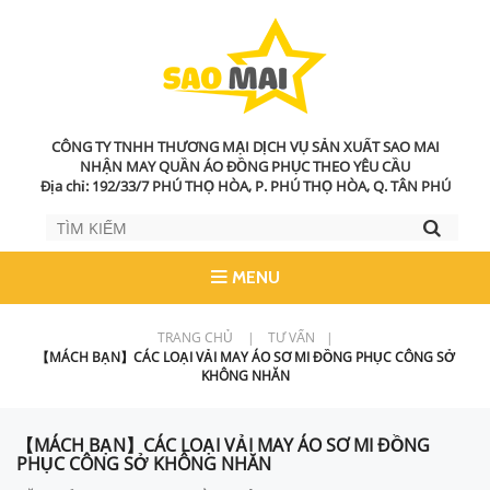
CÔNG TY TNHH THƯƠNG MẠI DỊCH VỤ SẢN XUẤT SAO MAI
NHẬN MAY QUẦN ÁO ĐỒNG PHỤC THEO YÊU CẦU
Địa chỉ: 192/33/7 PHÚ THỌ HÒA, P. PHÚ THỌ HÒA, Q. TÂN PHÚ
MENU
TRANG CHỦ
|
TƯ VẤN
|
【MÁCH BẠN】CÁC LOẠI VẢI MAY ÁO SƠ MI ĐỒNG PHỤC CÔNG SỞ
KHÔNG NHĂN
【MÁCH BẠN】CÁC LOẠI VẢI MAY ÁO SƠ MI ĐỒNG
PHỤC CÔNG SỞ KHÔNG NHĂN