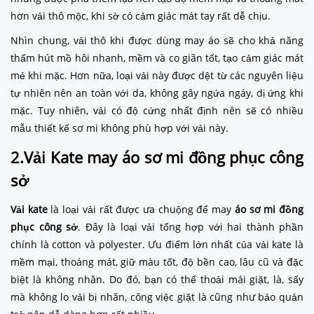
hơn vải thô mộc, khi sờ có cảm giác mát tay rất dễ chịu.
Nhìn chung, vải thô khi được dùng may áo sẽ cho khả năng
thấm hút mồ hôi nhanh, mềm và co giãn tốt, tạo cảm giác mát
mẻ khi mặc. Hơn nữa, loại vải này được dệt từ các nguyên liệu
tự nhiên nên an toàn với da, không gây ngứa ngáy, dị ứng khi
mặc. Tuy nhiên, vải có độ cứng nhất định nên sẽ có nhiều
mẫu thiết kế sơ mi không phù hợp với vải này.
2.Vải Kate may áo sơ mi đồng phục công
sở
Vải kate
là loại vải rất được ưa chuộng để may
áo sơ mi đồng
phục công sở
. Đây là loại vải tổng hợp với hai thành phần
chính là cotton và polyester. Ưu điểm lớn nhất của vải kate là
mềm mại, thoáng mát, giữ màu tốt, độ bền cao, lâu cũ và đặc
biệt là không nhăn. Do đó, bạn có thể thoải mái giặt, là, sấy
mà không lo vải bị nhăn, công việc giặt là cũng như bảo quản