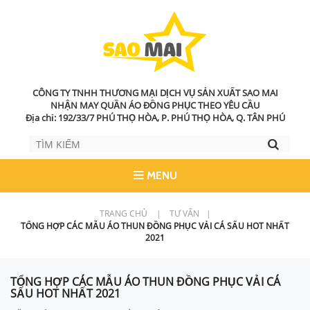
CÔNG TY TNHH THƯƠNG MẠI DỊCH VỤ SẢN XUẤT SAO MAI
NHẬN MAY QUẦN ÁO ĐỒNG PHỤC THEO YÊU CẦU
Địa chỉ: 192/33/7 PHÚ THỌ HÒA, P. PHÚ THỌ HÒA, Q. TÂN PHÚ
MENU
TRANG CHỦ
|
TƯ VẤN
|
TỔNG HỢP CÁC MẪU ÁO THUN ĐỒNG PHỤC VẢI CÁ SẤU HOT NHẤT
2021
TỔNG HỢP CÁC MẪU ÁO THUN ĐỒNG PHỤC VẢI CÁ
SẤU HOT NHẤT 2021